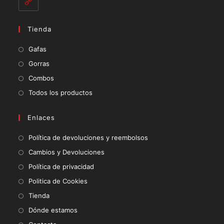
Tienda
Se
Gafas
abre
Se
Gorras
en
abre
Se
Combos
una
en
abre
Se
Todos los productos
nueva
una
en
abre
pestaña
nueva
una
en
Enlaces
pestaña
nueva
una
Política de devoluciones y reembolsos
pestaña
nueva
Cambios y Devoluciones
pestaña
Política de privacidad
Politica de Cookies
Tienda
Dónde estamos