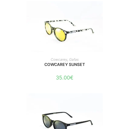
AÑADIR AL CARRITO
Cowcarey
,
Gafas
COWCAREY SUNSET
35.00
€