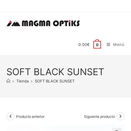
Ir
al
contenido
0.00
€
Menú
0
SOFT BLACK SUNSET
>
Tienda
>
SOFT BLACK SUNSET
Producto anterior
Siguiente producto