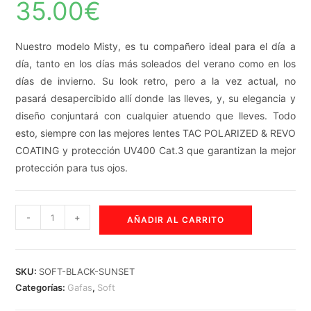
35.00
€
Nuestro modelo Misty, es tu compañero ideal para el día a
día, tanto en los días más soleados del verano como en los
días de invierno. Su look retro, pero a la vez actual, no
pasará desapercibido allí donde las lleves, y, su elegancia y
diseño conjuntará con cualquier atuendo que lleves. Todo
esto, siempre con las mejores lentes TAC POLARIZED & REVO
COATING y protección UV400 Cat.3 que garantizan la mejor
protección para tus ojos.
SOFT
-
+
AÑADIR AL CARRITO
BLACK
SUNSET
cantidad
SKU:
SOFT-BLACK-SUNSET
Categorías:
Gafas
,
Soft