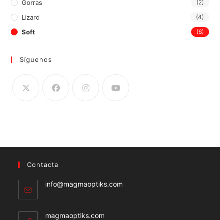
Gorras
(2)
Lizard
(4)
Soft
(6)
Síguenos
Contacta
Se
info@magmaoptiks.com
abre
en
tu
magmaoptiks.com
aplicación