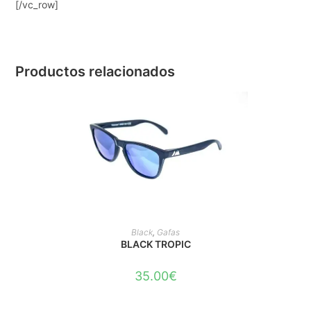
[/vc_row]
Productos relacionados
AÑADIR AL CARRITO
Black
,
Gafas
BLACK TROPIC
35.00
€