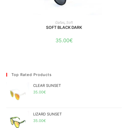
AÑADIR AL CARRITO
Gafas
,
Soft
SOFT BLACK DARK
35.00
€
Top Rated Products
CLEAR SUNSET
35.00
€
LIZARD SUNSET
35.00
€